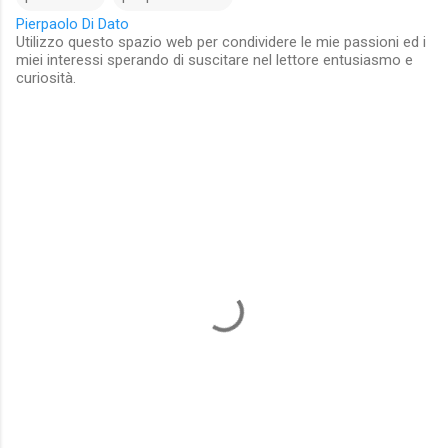
Pierpaolo Di Dato
Utilizzo questo spazio web per condividere le mie passioni ed i
miei interessi sperando di suscitare nel lettore entusiasmo e
curiosità.
C
o
m
m
e
n
t
s