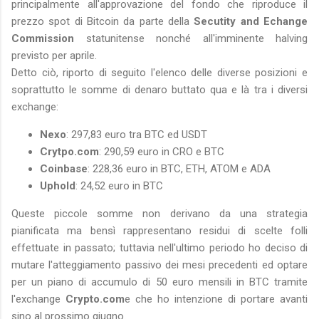
principalmente all'approvazione del fondo che riproduce il
prezzo spot di Bitcoin da parte della
Secutity and Echange
Commission
statunitense nonché all'imminente halving
previsto per aprile.
Detto ciò, riporto di seguito l'elenco delle diverse posizioni e
soprattutto le somme di denaro buttato qua e là tra i diversi
exchange:
Nexo
: 297,83 euro tra BTC ed USDT
Crytpo.com
: 290,59 euro in CRO e BTC
Coinbase
: 228,36 euro in BTC, ETH, ATOM e ADA
Uphold
: 24,52 euro in BTC
Queste piccole somme non derivano da una strategia
pianificata ma bensì rappresentano residui di scelte folli
effettuate in passato; tuttavia nell'ultimo periodo ho deciso di
mutare l'atteggiamento passivo dei mesi precedenti ed optare
per un piano di accumulo di 50 euro mensili in BTC tramite
l'exchange
Crypto.com
e che ho intenzione di portare avanti
sino al prossimo giugno.