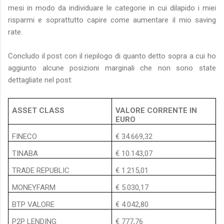
mesi in modo da individuare le categorie in cui dilapido i miei
risparmi e soprattutto capire come aumentare il mio saving
rate.
Concludo il post con il riepilogo di quanto detto sopra a cui ho
aggiunto alcune posizioni marginali che non sono state
dettagliate nel post:
ASSET CLASS
VALORE CORRENTE IN
EURO
FINECO
€ 34.669,32
TINABA
€ 10.143,07
TRADE REPUBLIC
€ 1.215,01
MONEYFARM
€ 5.030,17
BTP VALORE
€ 4.042,80
P2P LENDING
€ 777,76