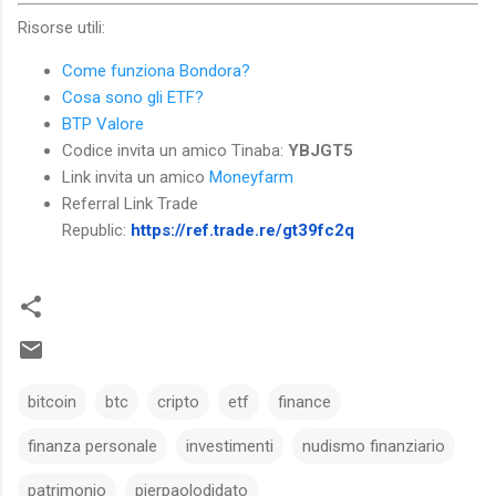
Risorse utili:
Come funziona Bondora?
Cosa sono gli ETF?
BTP Valore
Codice invita un amico Tinaba:
YBJGT5
Link invita un amico
Moneyfarm
Referral Link Trade
Republic:
https://ref.trade.re/gt39fc2q
bitcoin
btc
cripto
etf
finance
finanza personale
investimenti
nudismo finanziario
patrimonio
pierpaolodidato