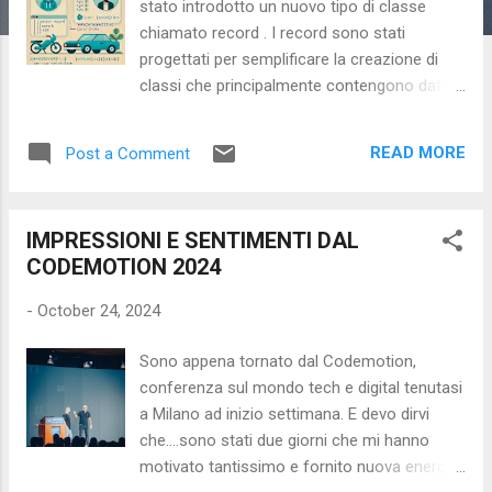
stato introdotto un nuovo tipo di classe
chiamato record . I record sono stati
progettati per semplificare la creazione di
classi che principalmente contengono dati.
Inoltre, con Java 15 è stato introdotto anche
il modificatore sealed per le classi, offrendo
READ MORE
Post a Comment
un controllo maggiore su come le classi
possono essere estese. Esploriamo questi
concetti in dettaglio, con esempi pratici.
IMPRESSIONI E SENTIMENTI DAL
Cos'è un Record in Java? Un record è un tipo
CODEMOTION 2024
speciale di classe introdotto per
rappresentare dati immutabili. In pratica, un
-
October 24, 2024
record è una classe compatta e concisa che
gestisce automaticamente le sue
Sono appena tornato dal Codemotion,
componenti principali come il costruttore, i
conferenza sul mondo tech e digital tenutasi
metodi equals , hashCode e toString , il tutto
a Milano ad inizio settimana. E devo dirvi
senza la necessità di definire manualmente
che....sono stati due giorni che mi hanno
questi elementi (come suggeruti da un mio
motivato tantissimo e fornito nuova energia
caro collega, con il record abbiamo un