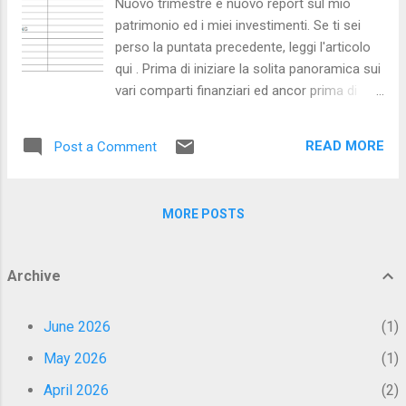
Nuovo trimestre e nuovo report sul mio
Pattern Creazionali : Questi pattern si
patrimonio ed i miei investimenti. Se ti sei
concentrano sulla modalità con cui vengono
perso la puntata precedente, leggi l'articolo
create le istanze degli oggetti. Si
qui . Prima di iniziare la solita panoramica sui
preoccupano di astrarre il processo di
vari comparti finanziari ed ancor prima di
instanziazione e di nascondere i dettagli di
procedere con il solito disclaimer, vorrei
implementazione. Strutturali : I pattern
spendere due minuti sulle motivazioni che mi
strutturali si concentrano sull'organizzazione
READ MORE
Post a Comment
hanno spinto e, tutt'ora mi invogliano, a
e composizione delle classi o degli oggetti
realizzare questa rubrica sul blog. Sono stati
per for...
in molti a scrivermi in privato chiedendomi il
MORE POSTS
perché io stessi flexando - termine molto in
voga tra i giovani di oggi - il mio patrimonio.
In realtà le ragioni dietro questi articoli sono
Archive
principalmente due: creare questi report mi
obbliga a gestire meglio e con più raziocinio
June 2026
1
le mie finanze rafforzando il mio
committment anche per la fase di budgeting;
May 2026
1
stimolare un dibattito sul tema denaro,
April 2026
2
sfatando un po' il tabù culturale e