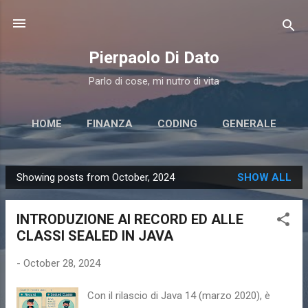
Skip to main content
Pierpaolo Di Dato
Parlo di cose, mi nutro di vita
HOME
FINANZA
CODING
GENERALE
Showing posts from October, 2024
SHOW ALL
P
o
INTRODUZIONE AI RECORD ED ALLE
s
CLASSI SEALED IN JAVA
t
s
-
October 28, 2024
Con il rilascio di Java 14 (marzo 2020), è