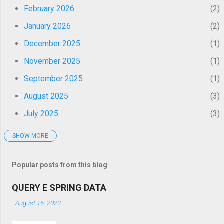
promuovendo un nudismo finanziario.
February 2026
2
Parlare pubblicamente di soldi, stipendi e
January 2026
2
motivazioni economiche è il primo passo per
eliminare il "blocco mentale...
December 2025
1
November 2025
1
September 2025
1
August 2025
3
July 2025
3
SHOW MORE
June 2025
3
May 2025
1
Popular posts from this blog
March 2025
3
QUERY E SPRING DATA
February 2025
4
-
August 16, 2022
January 2025
3