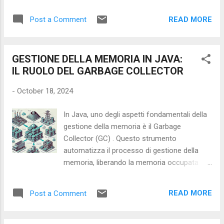
per il futuro, sia lavorativo che personale.
lombok nativo). I record sono ideali per
Un'edizione, quella del 2024, in cui
rappresentare semplici strutture di dati come
READ MORE
Post a Comment
l'intelligenza artificiale l'ha fatta da padrona:
modelli di risposta API, coordinate o coppie
molti talk vertevano su tecnologie finalizzate
di valori. Quando e...
allo sviluppo di applicazioni in ambito AI o
GESTIONE DELLA MEMORIA IN JAVA:
che assistono nello sviluppo mediante l'AI (è
IL RUOLO DEL GARBAGE COLLECTOR
il caso ad esempio di Github Copilot); altri
ancora ponevano il focus, invece, sui limiti e
-
October 18, 2024
di come sia importante utilizzarla con
cautela prima che la stessa prenda il
In Java, uno degli aspetti fondamentali della
sopravvento sullo sviluppatore e sui fruitori
gestione della memoria è il Garbage
del codice. Ho seguito molti speech,
Collector (GC) . Questo strumento
partecipato a dibattiti e ricevuto feedback da
automatizza il processo di gestione della
varie persone su ciò che faccio anche in
memoria, liberando la memoria occupata
questo blog: non mi aspettavo che fra i vari
dagli oggetti non più utilizzati. A differenza di
attendees vi fossero anche lettori abituali di
linguaggi come il C o il C++, dove la gestione
queste pagine...segno evidente che il lavoro
READ MORE
Post a Comment
della memoria è manuale, Java affida il
inizia a produrre i suoi ...
compito di allocazione e deallocazione della
memoria al Garbage Collector, rendendo il