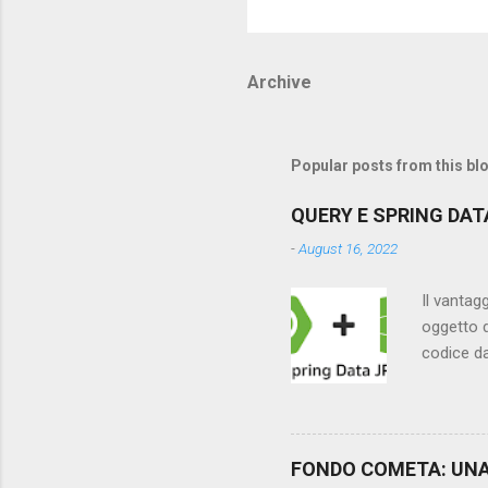
Archive
Popular posts from this bl
QUERY E SPRING DAT
-
August 16, 2022
Il vantag
oggetto d
codice da
base dat
connessio
propertie
JPA(Java 
FONDO COMETA: UNA
numerose 