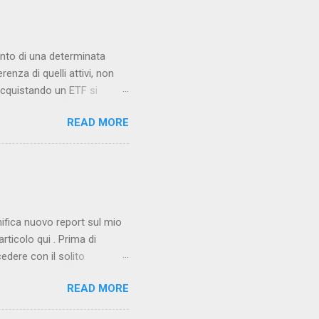
on l'utilizzo del framework
 le due dipendenze
mento di una determinata
nza di quelli attivi, non
 Acquistando un ETF si
opiato"(in gergo finanziario
READ MORE
e: il primo, infatti, deve
niche avanzate; il secondo è
cumulazione : i proventi
nifica nuovo report sul mio
articolo qui . Prima di
edere con il solito
 tutt'ora mi invogliano, a
READ MORE
iedendomi il perché io
In realtà le ragioni dietro