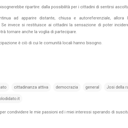
ognerebbe ripartire: dalla possibilità per i cittadini di sentirsi ascolta
tinua ad apparire distante, chiusa e autoreferenziale, allora 
 Se invece si restituisce ai cittadini la sensazione di poter incider
otrà tornare anche la voglia di partecipare.
ecipazione è ciò di cui le comunità locali hanno bisogno.
pato
cittadinanza attiva
democrazia
general
Josi della 
lodidato.it
per condividere le mie passioni ed i miei interessi sperando di susci