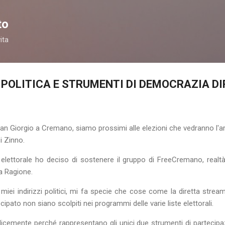
Skip to main content
to
ita
 POLITICA E STRUMENTI DI DEMOCRAZIA D
San Giorgio a Cremano, siamo prossimi alle elezioni che vedranno l'a
i Zinno.
ettorale ho deciso di sostenere il gruppo di FreeCremano, realtà 
la Ragione.
i miei indirizzi politici, mi fa specie che cose come la diretta stre
cipato non siano scolpiti nei programmi delle varie liste elettorali.
emente perché rappresentano gli unici due strumenti di partecipazio