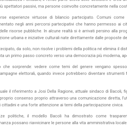
più spettatori passivi, ma persone coinvolte concretamente nella costr
verse esperienze virtuose di bilancio partecipato. Comuni come
tato negli anni percorsi partecipativi che hanno permesso ai citt
delle risorse pubbliche. In alcune realtà si è arrivati persino alla pr
icazione urbana e iniziative culturali nate direttamente dalle proposte de
ecipato, da solo, non risolve i problemi della politica né elimina il di
enta un primo passo concreto verso una democrazia più moderna, aper
o che sorprende: vedere come temi del genere vengano spesso 
 campagne elettorali, quando invece potrebbero diventare strumenti 
e il riferimento a Josi Della Ragione, attuale sindaco di Bacoli, fig
 proprio consenso proprio attraverso una comunicazione diretta, l’util
cittadini e una forte attenzione ai temi della partecipazione civica.
nze politiche, il modello Bacoli ha dimostrato come traspar
nanza possano riavvicinare le persone alla vita amministrativa locale