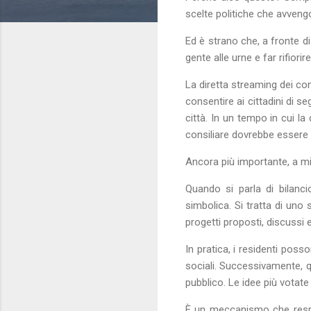
scelte politiche che avvengo
Ed è strano che, a fronte d
gente alle urne e far rifiorir
La diretta streaming dei co
consentire ai cittadini di se
città. In un tempo in cui la
consiliare dovrebbe essere 
Ancora più importante, a mio
Quando si parla di bilanc
simbolica. Si tratta di uno
progetti proposti, discussi e
In pratica, i residenti poss
sociali. Successivamente, q
pubblico. Le idee più votat
È un meccanismo che respons