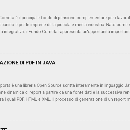
te Hibernate ORM. Nell'ambito dell'ecosistema Spring, nasce Spring
a la specifica JPA tramite Hibernate con l'obiettivo di definire...
Cometa è il principale fondo di pensione complementare per i lavorat
anico e per le imprese della piccola e media industria. Nato come s
a integrativa, il Fondo Cometa rappresenta un'opportunità important
e garantire un futuro economico più solido. Tuttavia, prima di addent
 articolo, è necessario fornire una piccola panoramica su cosa è l
tta integrativa) e sul perché essa è divenuta fondamentale nella vita
re. Cosa è la previdenza commplementare? La pensione complement
AZIONE DI PDF IN JAVA
a volontaria che integra la pensione obbligatoria (gestita dall'INPS in
i di accumulare, durante la vita lavorativa, un capitale o una rendita ag
pubblica, attraverso l'adesione a fondi pensione o altre forme...
orts è una libreria Open Source scritta interamente in linguaggio J
ne dinamica di report a partire da una fonte dati e la successiva ren
tra i quali PDF, HTML e XML. Il processo di generazione di un report
definizione della struttura e del layout del report sotto forma di file j
enerazione di un file jasper ; rendering del file jasper mediante la lib
simuleremo la creazione di un report indicante la lista di calciatori a
 con relativo dettaglio del costo d'acquisto e del ruolo. Tale report