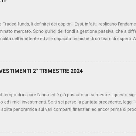
ETF
cazione di una rest API all'interno di un'applicazione scritta in Java c
l punto di partenza, neanche a dirlo, è Spring Initializr : aggiungiamo
e al progetto, ossia la compon...
e Traded funds, li definirei dei copioni. Essi, infatti, replicano l'anda
inato mercato. Sono quindi dei fondi a gestione passiva, che a differe
nalità dell'emittente ed alle capacità tecniche di un team di esperti.
i il cui rendimento sarà esattamente uguale all'indice di riferimento "c
ntaggio di tale strumenti è evidente sia lato gestore che lato investitor
porzioni dei titoli all'interno del fondo senza ricorrere ad analisi tec
toraggio e di gestione del patrimonio. Gli ETF possono essere: ad ac
ESTIMENTI 2° TRIMESTRE 2024
mpongono il fondo vengono reinvestititi automaticamente all'in...
l tempo di iniziare l'anno ed è già passato un semestre....questo sig
o ed i miei investimenti. Se ti sei perso la puntata precedente, leggi l'
la solita panoramica sui vari comparti finanziari ed ancor prima di proc
r, vorrei spendere due minuti sulle motivazioni che mi hanno spinto e,
e questa rubrica sul blog. Sono stati in molti a scrivermi in privato ch
exando - termine molto in voga tra i giovani di oggi - il mio patrimonio. 