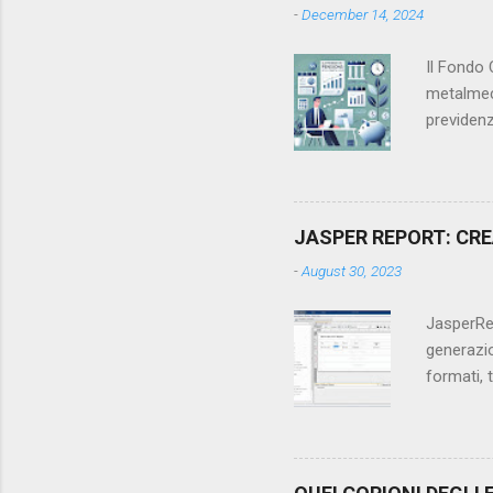
-
December 14, 2024
sicuramen
implement
Il Fondo 
metalmecc
previdenz
pubblica 
di questo
(anche de
lavorato
JASPER REPORT: CRE
previdenz
-
August 30, 2023
lavorator
pensione 
JasperRep
generazio
formati, 
tre step: 
jrxml e g
esempio, 
2023/2024