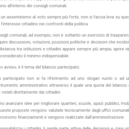
no all'interno dei consigli comunali.
i un assenteismo al voto sempre più forte, non si faccia leva su quest
e l'interesse cittadino nei confronti della politica.
nsigli comunali, ad esempio, non è soltanto un esercizio di traspar
guire discussioni, votazioni, posizioni politiche e decisioni che incido
 distanza tra istituzioni e cittadini appare sempre più ampia, aprire vi
considerato il minimo indispensabile.
 avviso, è il tema del bilancio partecipato.
io partecipato non si fa riferimento ad uno slogan vuoto o ad 
 strumento amministrativo attraverso il quale una quota del bilanci
 votati direttamente dai cittadini.
ono avanzare idee per migliorare quartieri, scuole, spazi pubblici, mobi
ueste proposte vengono valutate tecnicamente dagli uffici comunali
e ricevono finanziamenti e vengono realizzate dall’amministrazione.
abilizza i cittadini, li rende parte attiva delle decisioni e crea u