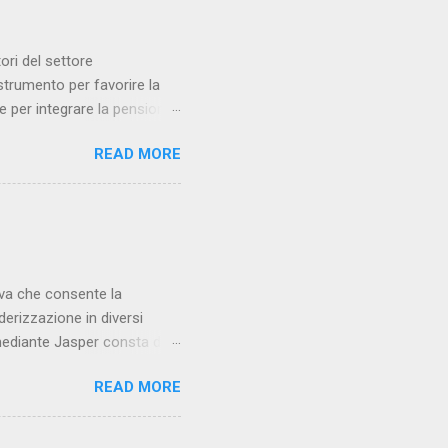
 Data JPA : esso
ori del settore
trumento per favorire la
e per integrare la pensione
rarci nello specifico oggetto
READ MORE
a previdenza complementare
 presente e futura di ogni
are è una forma di
 Italia). Essa consente ai
giuntiva rispetto alla
ava che consente la
derizzazione in diversi
 mediante Jasper consta di
rxml ; compilazione del file
READ MORE
reria Jasper Reports. Come
cquistati al Fantacalcio
 verrà generato a seguito