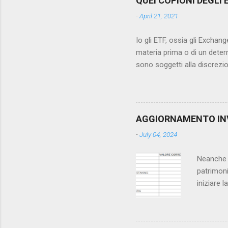
QUEI COPIONI DEGLI 
dell'invo
-
April 21, 2021
Spring. I
necessari
Io gli ETF, ossia gli Exchang
materia prima o di un determ
sono soggetti alla discrezio
acquista un paniere di titol
si parla di benchmark). Il va
limitarsi a mantenere le pro
esonerato dai costi di moni
AGGIORNAMENTO INV
realizzati dai titoli che co
-
July 04, 2024
Neanche i
patrimoni
iniziare 
disclaime
realizzar
stessi fl