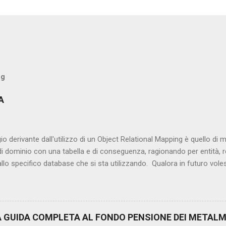
og
A
gio derivante dall'utilizzo di un Object Relational Mapping è quello di
i dominio con una tabella e di conseguenza, ragionando per entità, r
llo specifico database che si sta utilizzando. Qualora in futuro vol
i passando da PostgreSQL a SQL Server, basterà cambiare sempliceme
ne ed i relativi parametri di configurazione(url, username e password) 
s senza modificare in alcun modo le queries costruite con l'ausilio d
Persistence API) definisce un'interfaccia utile allo sviluppo di ORM ba
 GUIDA COMPLETA AL FONDO PENSIONE DEI METALM
librerie e framework che consentono di effettuare questo mapping, 