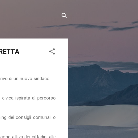
IRETTA
rrivo di un nuovo sindaco
civica ispirata al percorso
aming dei consigli comunali o
ne attiva dei cittadini alle