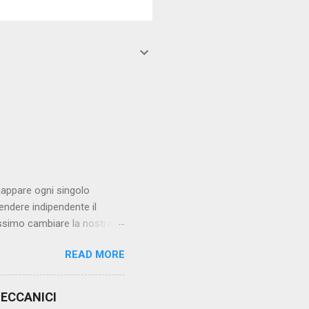
 mappare ogni singolo
endere indipendente il
essimo cambiare la nostra
nte il driver di
READ MORE
all'interno dei file di
ell'ORM. La specifica
sati su oggetti Java: tra le
ECCANICI
il più celebre è