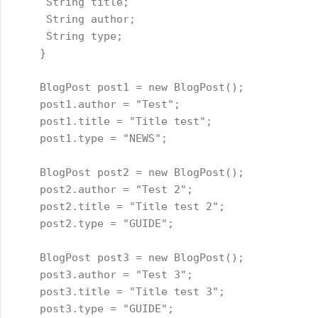
 String title;

 String author;

 String type;

}

BlogPost post1 = new BlogPost();

post1.author = "Test";

post1.title = "Title test";

post1.type = "NEWS";

BlogPost post2 = new BlogPost();

post2.author = "Test 2";

post2.title = "Title test 2";

post2.type = "GUIDE";

BlogPost post3 = new BlogPost();

post3.author = "Test 3";

post3.title = "Title test 3";

post3.type = "GUIDE";
