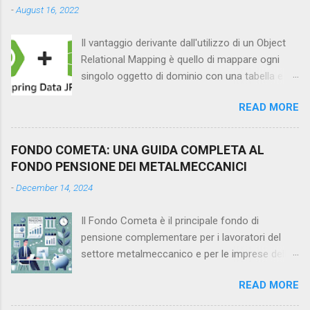
-
August 16, 2022
Il vantaggio derivante dall'utilizzo di un Object
Relational Mapping è quello di mappare ogni
singolo oggetto di dominio con una tabella e di
conseguenza, ragionando per entità, rendere
READ MORE
indipendente il codice dallo specifico database
che si sta utilizzando. Qualora in futuro
volessimo cambiare la nostra base dati
FONDO COMETA: UNA GUIDA COMPLETA AL
passando da PostgreSQL a SQL Server, basterà
FONDO PENSIONE DEI METALMECCANICI
cambiare semplicemente il driver di
-
December 14, 2024
connessione ed i relativi parametri di
configurazione(url, username e password)
Il Fondo Cometa è il principale fondo di
all'interno dei file di properties senza modificare
pensione complementare per i lavoratori del
in alcun modo le queries costruite con l'ausilio
settore metalmeccanico e per le imprese della
dell'ORM. La specifica JPA(Java Persistence
piccola e media industria. Nato come
API) definisce un'interfaccia utile allo sviluppo di
READ MORE
strumento per favorire la previdenza integrativa,
ORM basati su oggetti Java: tra le numerose
il Fondo Cometa rappresenta un'opportunità
librerie e framework che consentono di