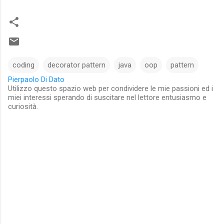
coding
decorator pattern
java
oop
pattern
Pierpaolo Di Dato
Utilizzo questo spazio web per condividere le mie passioni ed i
miei interessi sperando di suscitare nel lettore entusiasmo e
curiosità.
C
o
m
m
e
n
t
s